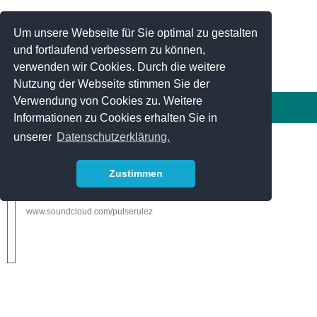
Links
In Arbeit
Laboratories
Soundcave Labs
Um unsere Webseite für Sie optimal zu gestalten
Media
Soundcave Media
und fortlaufend verbessern zu können,
Studio
Soundcave Studio
Home
zur Startseite
verwenden wir Cookies. Durch die weitere
Nutzung der Webseite stimmen Sie der
Verwendung von Cookies zu. Weitere
Home
»
Media
»
Bands und Künstler
»
p.u.l.s.e. Super Enchilada
Informationen zu Cookies erhalten Sie in
unserer
Datenschutzerklärung.
p.u.l.s.e. Super Enchilada
p.u.l.s.e.: SUPER ENCHILADA
Zustimmen
Aufgenommen, gemischt und gemastert im Soundcave.
www.soundcloud.com/pulserulez