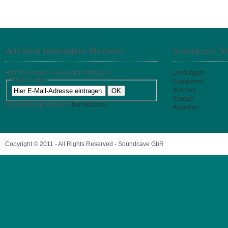
Auf dem laufendem bleiben!
Soundcave St
Hier für unseren Newsletter eintragen:
Leistungen
News Letter
Equipment
In Arbeit
Kontakt
Newsletter abbestellen:
hier klicken »
Aktuelles
Copyright © 2011 - All Rights Reserved - Soundcave GbR